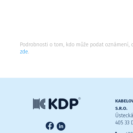
Podrobnosti o tom, kdo může podat oznámení, c
zde
.
KABELOV
S.R.O.
Ústecká
405 33 