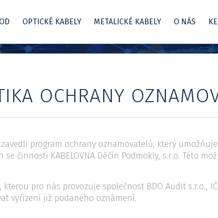
OD
OPTICKÉ KABELY
METALICKÉ KABELY
O NÁS
KE
LITIKA OCHRANY OZNAMO
 zavedli program ochrany oznamovatelů, který umožňu
ch se činnosti KABELOVNA Děčín Podmokly, s.r.o. Této mo
kterou pro nás provozuje společnost BDO Audit s.r.o., I
t vyřízení již podaného oznámení.