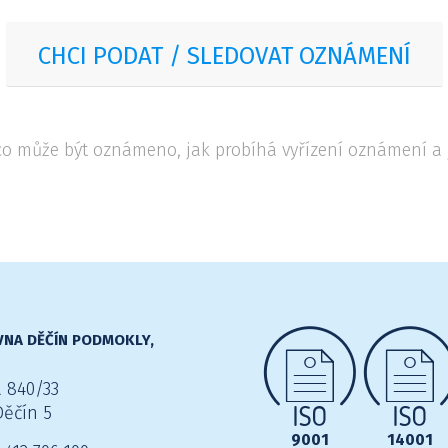
CHCI PODAT / SLEDOVAT OZNÁMENÍ
o může být oznámeno, jak probíhá vyřízení oznámení a 
NA DĚČÍN PODMOKLY,
 840/33
Děčín 5
9001
14001