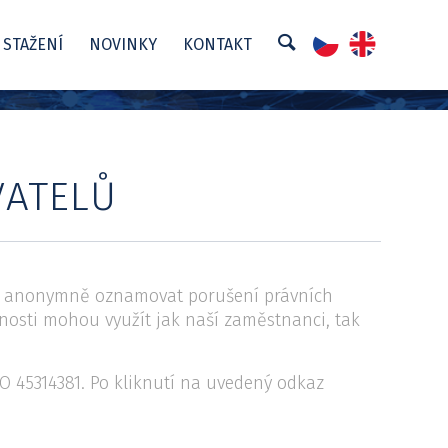
 STAŽENÍ
NOVINKY
KONTAKT
VATELŮ
je anonymně oznamovat porušení právních
žnosti mohou využít jak naší zaměstnanci, tak
ČO 45314381. Po kliknutí na uvedený odkaz