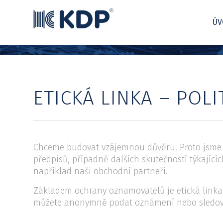
ÚV
ETICKÁ LINKA – PO
Chceme budovat vzájemnou důvěru. Proto jsme
předpisů, případně dalších skutečností týkající
například naši obchodní partneři.
Základem ochrany oznamovatelů je etická linka, 
můžete anonymně podat oznámení nebo sledova