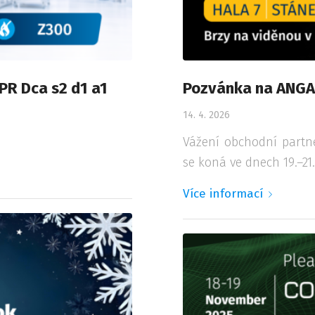
PR Dca s2 d1 a1
Pozvánka na ANG
14. 4. 2026
Vážení obchodní partn
se koná ve dnech 19.–2
Více informací