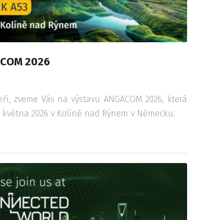
ACOM 2026
eři, zveme Vás na výstavu ANGACOM 2026, která
1. května 2026 v Kolíně nad Rýnem v Německu.