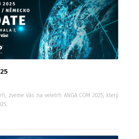
025
ři, zveme Vás na veletrh ANGA COM 2025, který
025.