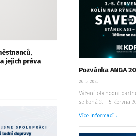
městnanců,
 jejich práva
Pozvánka ANGA 2
26. 5. 2025
Vážení obchodní partne
se koná 3. – 5. června 2
Více informací