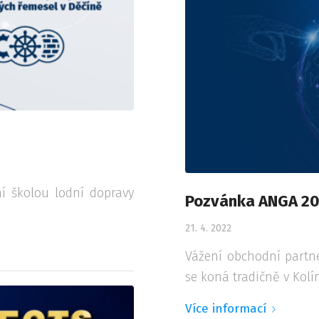
ní školou lodní dopravy
Pozvánka ANGA 2
21. 4. 2022
Vážení obchodní partne
se koná tradičně v Kol
Více informací