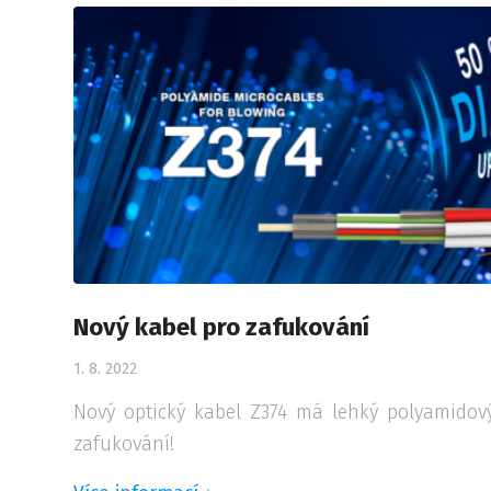
Nový kabel pro zafukování
1. 8. 2022
Nový optický kabel Z374 má lehký polyamidový
zafukování!