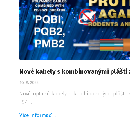
Nové kabely s kombinovanými plášti 
16. 9. 2022
Nové optické kabely s kombinovanými plášti
LSZH.
Více informací