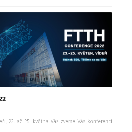
22
ři, 23. až 25. května Vás zveme Vás konferenci