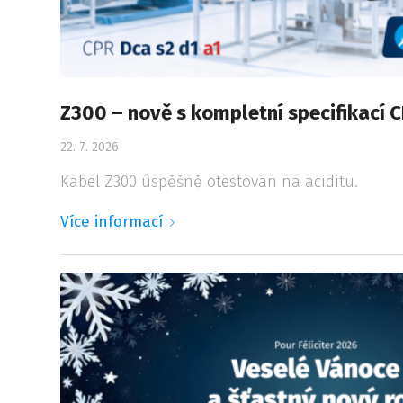
Z300 – nově s kompletní specifikací C
22. 7. 2026
Kabel Z300 úspěšně otestován na aciditu.
Více informací