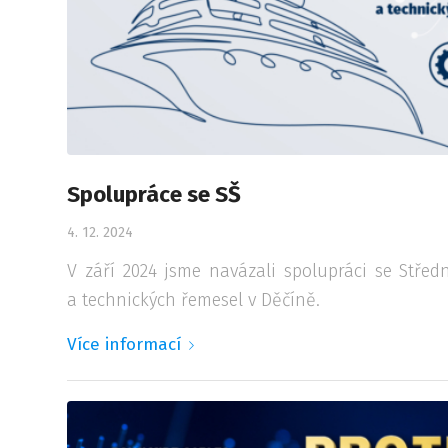
Spolupráce se SŠ
4. 12. 2024
V září 2024 jsme navázali spolupráci se Střed
a technických řemesel v Děčíně.
Více informací