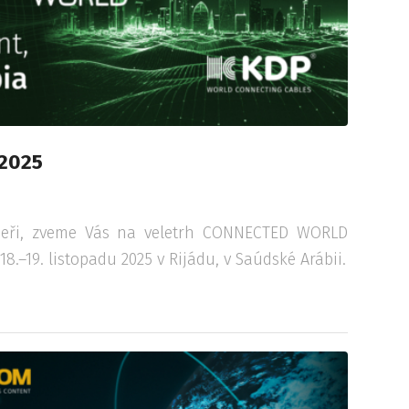
 2025
neři, zveme Vás na veletrh CONNECTED WORLD
18.–19. listopadu 2025 v Rijádu, v Saúdské Arábii.