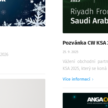
Pozvánka CW KSA
25. 9. 2025
 2026
Vážení obchodní part
KSA 2025, který se koná 
Více informací