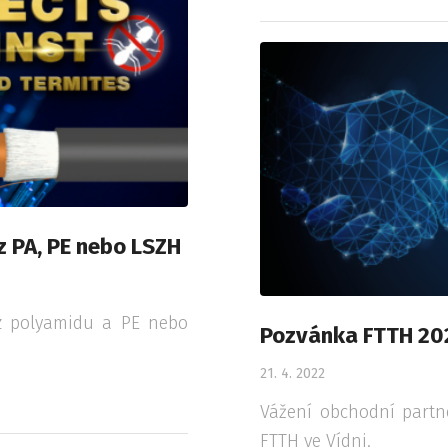
z PA, PE nebo LSZH
 z polyamidu a PE nebo
Pozvánka FTTH 20
21. 4. 2022
Vážení obchodní partne
FTTH ve Vídni.