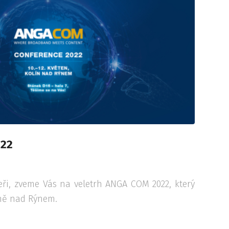
022
ři, zveme Vás na veletrh ANGA COM 2022, který
íně nad Rýnem.