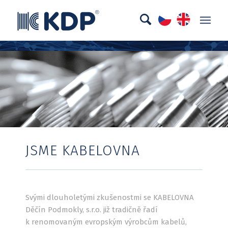
JSME KABELOVNA
Svými dlouholetými zkušenostmi se KABELOVNA
Děčín Podmokly, s.r.o. již tradičně řadí
k renomovaným evropským výrobcům kabelů,