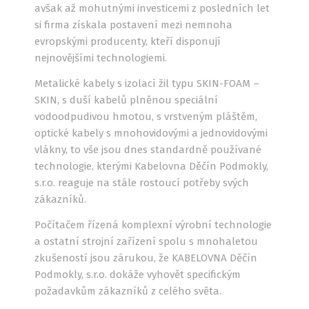
avšak až mohutnými investicemi z posledních let
si firma získala postavení mezi nemnoha
evropskými producenty, kteří disponují
nejnovějšími technologiemi.
Metalické kabely s izolací žil typu SKIN-FOAM –
SKIN, s duší kabelů plněnou speciální
vodoodpudivou hmotou, s vrstveným pláštěm,
optické kabely s mnohovidovými a jednovidovými
vlákny, to vše jsou dnes standardně používané
technologie, kterými Kabelovna Děčín Podmokly,
s.r.o. reaguje na stále rostoucí potřeby svých
zákazníků.
Počítačem řízená komplexní výrobní technologie
a ostatní strojní zařízení spolu s mnohaletou
zkušeností jsou zárukou, že KABELOVNA Děčín
Podmokly, s.r.o. dokáže vyhovět specifickým
požadavkům zákazníků z celého světa.